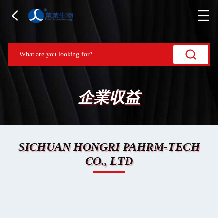
企業収益
SICHUAN HONGRI PAHRM-TECH
CO., LTD