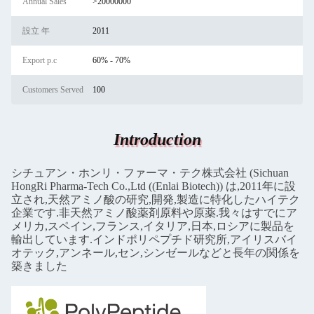
Annual Sales
>20000000
設立 年
2011
Export p.c
60% - 70%
Customers Served
100
Introduction
シチュアン・ホンリ・ファーマ・テク株式会社 (Sichuan
HongRi Pharma-Tech Co.,Ltd ((Enlai Biotech)) は,2011年に設
立され,天然アミノ酸の研究,開発,製造に特化したハイテク
企業です.非天然アミノ酸薬剤原料や原薬.我々はすでにア
メリカ,スペイン,フランス,イタリア,日本,ロシアに製品を
輸出しています.インドポリペプチド研究所,アイリスバイ
オテック,アンネール,セン,シンゼールなどと長年の関係を
築きました