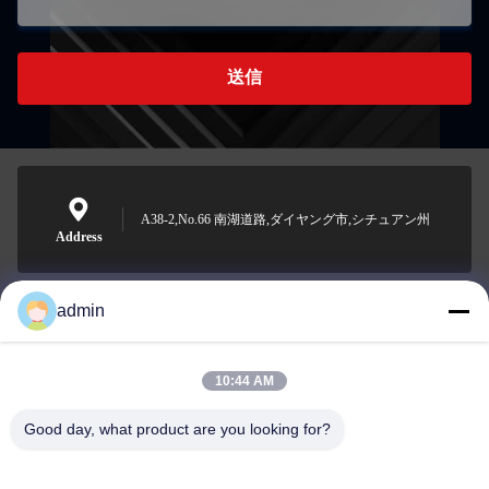
送信
A38-2,No.66 南湖道路,ダイヤング市,シチュアン州
Address
admin
Nero@enlaibio.com
E-mail
10:44 AM
Good day, what product are you looking for?
0086-28-64841719
Phone