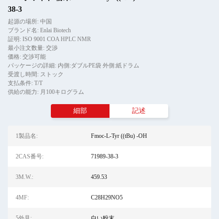
38-3
起源の場所: 中国
ブランド名: Enlai Biotech
証明: ISO 9001 COA HPLC NMR
最小注文数量: 交渉
価格: 交渉可能
パッケージの詳細: 内側:ダブルPE袋 外側:紙ドラム
受渡し時間: ストック
支払条件: T/T
供給の能力: 月100キログラム
細部
記述
1製品名:
Fmoc-L-Tyr ((tBu) -OH
2CAS番号:
71989-38-3
3M.W.:
459.53
4MF:
C28H29NO5
5外見:
白い粉末