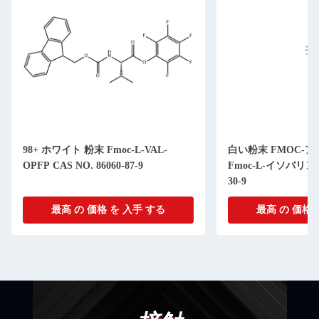
98+ ホワイト 粉末 Fmoc-L-VAL-
白い粉末 FMOC-ア
OPFP CAS NO. 86060-87-9
Fmoc-L-イソバリン CA
30-9
最高 の 価格 を 入手 する
最高 の 価格 