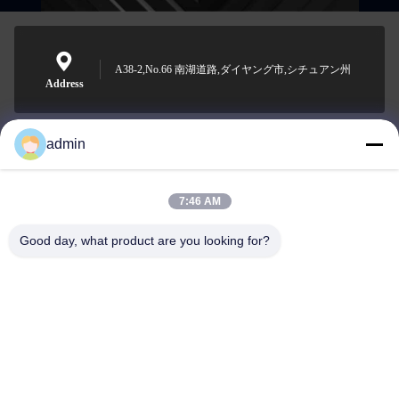
A38-2,No.66 南湖道路,ダイヤング市,シチュアン州
Address
admin
Nero@enlaibio.com
E-mail
7:46 AM
Good day, what product are you looking for?
0086-28-64841719
Phone