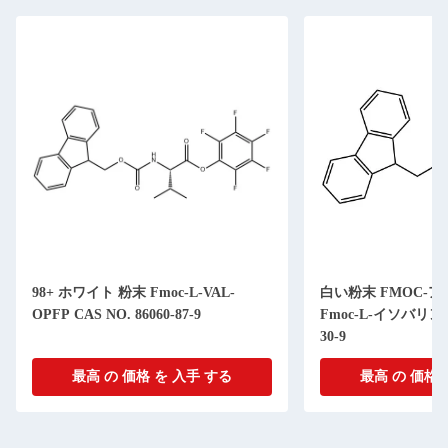
98+ ホワイト 粉末 Fmoc-L-VAL-
白い粉末 FMOC-ア
OPFP CAS NO. 86060-87-9
Fmoc-L-イソバリン CA
30-9
最高 の 価格 を 入手 する
最高 の 価格 