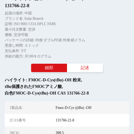
131766-22-8
起源の場所: 中国
ブランド名: Enlai Biotech
証明: ISO 9001 COA HPLC NMR
最小注文数量: 交渉
価格: 交渉可能
パッケージの詳細: 内側:ダブルPE袋 外側:紙ドラム
受渡し時間: ストック
支払条件: T/T
供給の能力: 月100キログラム
細部
記述
ハイライト:
FMOC-D-Cys(tBu)-OH 粉末
,
tBu保護されたFMOCアミノ酸
,
白色FMOC-D-Cys(tBu)-OH CAS 131766-22-8
1製品名:
Fmoc-D-Cys ((tBu) -OH
2CAS番号:
131766-22-8
3M.W.:
399.5