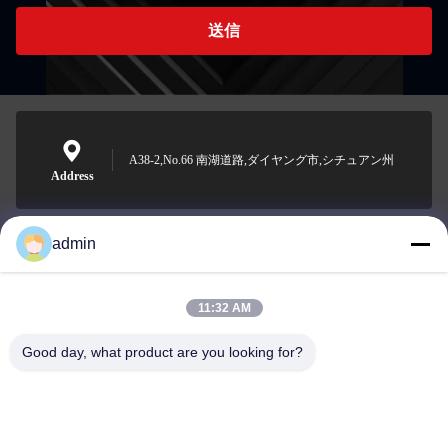
送信
A38-2,No.66 南湖道路,ダイヤング市,シチュアン州
Address
admin
Nero@enlaibio.com
E-mail
11:32 AM
Good day, what product are you looking for?
0086-28-64841719
Phone