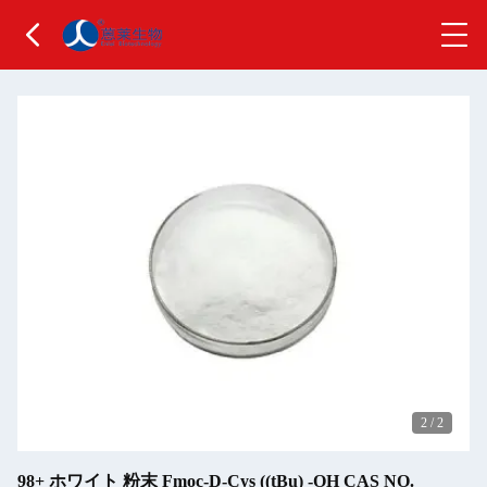
2
/
2
98+ ホワイト 粉末 Fmoc-D-Cys ((tBu) -OH CAS NO.