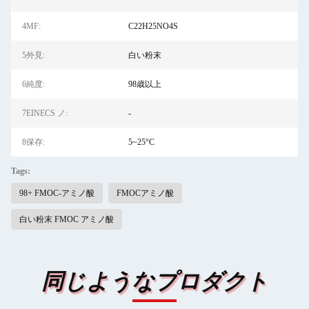
4MF:
C22H25NO4S
5外見:
白い粉末
6純度:
98歳以上
7EINECS ノ:
-
8保存:
5~25°C
Tags:
98+ FMOC-アミノ酸
FMOCアミノ酸
白い粉末 FMOC アミノ酸
同じようなプロダクト