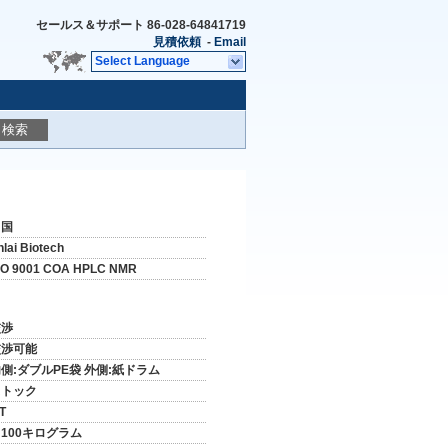
セールス＆サポート
86-028-64841719
見積依頼
-
Email
Select Language
検索
中国
nlai Biotech
SO 9001 COA HPLC NMR
交渉
交渉可能
側:ダブルPE袋 外側:紙ドラム
ストック
/T
100キログラム