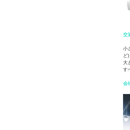
交
小さ
ど)
大
す
会