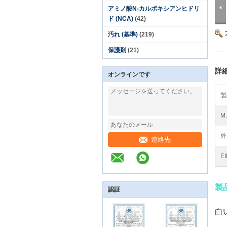
アミノ酸N-カルボキシアンヒドリ
ド (NCA)
(42)
汚れ (基準)
(219)
保護剤
(21)
詳
オンラインです
製
M.
外
連絡先
E
製
認証
白い