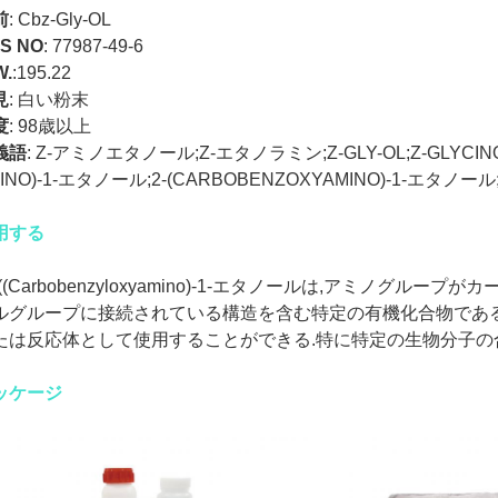
前
: Cbz-Gly-OL
S NO
:
77987-49-6
W.
:
195.22
見
:
白い粉末
度
:
98歳以上
義語
: Z-アミノエタノール;Z-エタノラミン;Z-GLY-OL;Z-GLYCINOL;Z-
INO)-1-エタノール;2-(CARBOBENZOXYAMINO)-1-エタノール;
用する
 ((Carbobenzyloxyamino)-1-エタノールは,アミノグ
ルグループに接続されている構造を含む特定の有機化合物である
たは反応体として使用することができる.特に特定の生物分子の
ッケージ