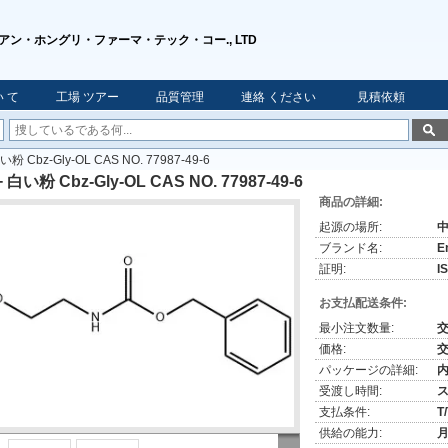
アン・ホングリ・ファーマ・テック・コー., LTD
 て
工場 ツアー
品質管理
連絡 ください
見積依頼
い粉 Cbz-Gly-OL CAS NO. 77987-49-6
+ 白い粉 Cbz-Gly-OL CAS NO. 77987-49-6
商品の詳細:
起源の場所:
ブランド名:
E
証明:
I
お支払配送条件:
最小注文数量:
価格:
パッケージの詳細:
内
受渡し時間:
支払条件:
T
供給の能力:
月