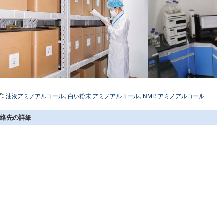
,
,
:
油液アミノアルコール
白い粉末 アミノアルコール
NMR アミノアルコール
絡先の詳細
SICHUAN HONGRI PAHRM-TECH
私達に直接お問い合わせを
O., LTD
コンタクトパーソン:
admin