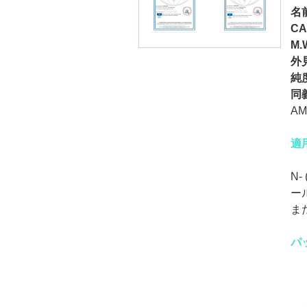
名
CA
M.
外
純
同
AM
適
N-
ー
ま
パ