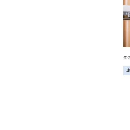
タグ
連
C