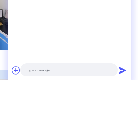
送信
Photo
Video Call
Audio Call