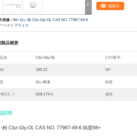
連絡先
大画像 :
98+ 白い粉 Cbz-Gly-OL CAS NO. 77987-49-6
ベストプライス
細製品概要
品名:
Cbz-Gly-OL
CAS番号:
W.:
195.22
MF:
見:
白い粉末
純度:
INECS ノ:
629-174-1
保存:
品説明
粉 Cbz-Gly-OL CAS NO. 77987-49-6 純度98+