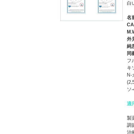
白い
名
CA
M.
外
純
同
フ
キ
N
(2
ソ
適
製
調
治