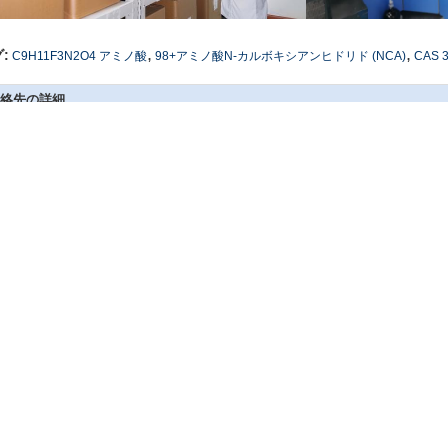
,
,
:
C9H11F3N2O4 アミノ酸
98+アミノ酸N-カルボキシアンヒドリド (NCA)
CAS 3
絡先の詳細
SICHUAN HONGRI PAHRM-TECH
私達に直接お問い合わせを
O., LTD
コンタクトパーソン:
admin
く アミノ酸N-カルボキシアンヒドリド (NCA)
98+ 白い粉 L-Lys ((Cbz) -NCA CAS NO.1676-86-4
C9H11F3N2O4 98