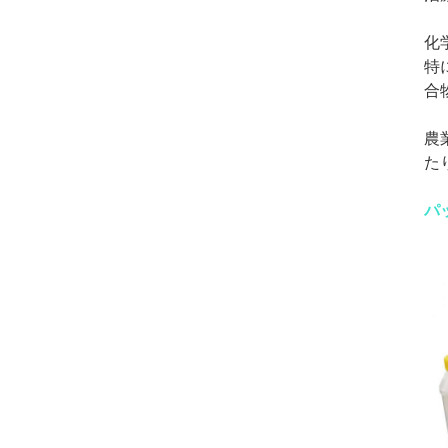
化
特
合
農
た
パ