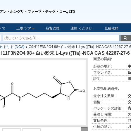
アン・ホングリ・ファーマ・テック・コー., LTD
 て
工場 ツアー
品質管理
連絡 ください
見積依頼
ドリド (NCA)
C9H11F3N2O4 98+ 白い粉末 L-Lys ((Tfa) -NCA CAS 42267-27-
H11F3N2O4 98+ 白い粉末 L-Lys ((Tfa) -NCA CAS 42267-27-6
商品の詳細:
起源の場所:
ブランド名:
E
証明:
I
お支払配送条件:
最小注文数量:
価格:
パッケージの詳細:
内
受渡し時間:
支払条件:
T
供給の能力:
月