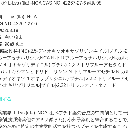
粉 L-Lys ((tfa) -NCA CAS NO. 42267-27-6 純度98+
前
: L-Lys (tfa) -NCA
S NO
:
42267-27-6
W.
:268.19
見
:
白い粉末
度
:
98歳以上
義語
: N-[4-[(4S)-2,5-ディオキソオキサゾリジン-4-イル]ブチル]
ルーアセチルリシン,NCA,N-トリフルーアセチルリシン,N-カルボシア
ソ-4-オキサゾリディニル) ブチル) -2,2,2-トリフルーアセタミド
-カルボキシアンヒドリド;L-リシン-N-トリフルーアセチル-N-カルボキ
,5-ディオキソ-4-オキサゾリジニル) ブチル]-2,2,2-トリフルーアセタミ
-4-オキサゾリジニル]ブチル]-2,22トリフルオアセタミード
用する
薬業界: L-Lys ((tfa) -NCA は,ペプチド薬の合成の中間剤
節剤,抗腫瘍薬他のアミノ酸または小分子薬剤と結合することで,L-Lys 
療のために特定の生物学的活性を持つペプチドを生成することが