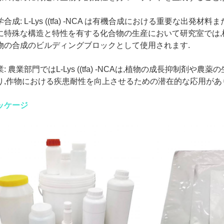
学合成: L-Lys ((tfa) -NCA は有機合成における重要な出
に特殊な構造と特性を有する化合物の生産において研究室では,
物の合成のビルディングブロックとして使用されます.
業: 農業部門ではL-Lys ((tfa) -NCAは,植物の成長抑制剤
り,作物における疾患耐性を向上させるための潜在的な応用があり
ッケージ