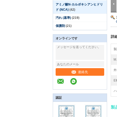
アミノ酸N-カルボキシアンヒドリ
ド (NCA)
(42)
汚れ (基準)
(219)
保護剤
(21)
詳
オンラインです
製
M.
外
連絡先
E
ハ
認証
製