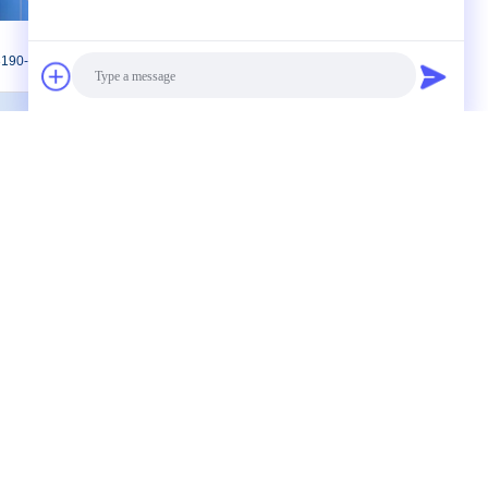
190-71-4
送信
Photo
Video Call
Audio Call
連絡先
+ 白い粉末 D-Lys ((Tfa) -NCA CAS NO.