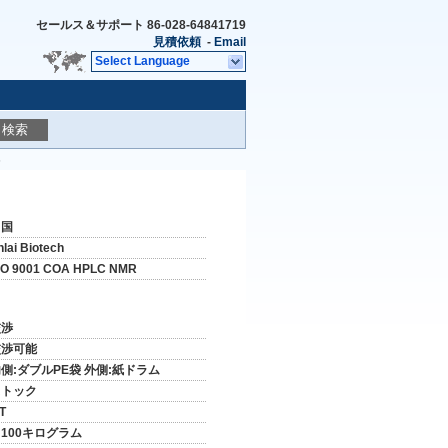
セールス＆サポート
86-028-64841719
見積依頼
-
Email
Select Language
検索
6
中国
nlai Biotech
SO 9001 COA HPLC NMR
交渉
交渉可能
側:ダブルPE袋 外側:紙ドラム
ストック
/T
100キログラム