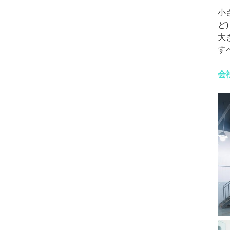
小さ
ど)
大
す
会