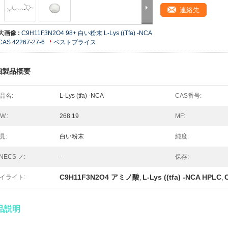
連絡先
大画像 :
C9H11F3N2O4 98+ 白い粉末 L-Lys ((Tfa) -NCA
CAS 42267-27-6
ベストプライス
細製品概要
品名:
L-Lys (tfa) -NCA
CAS番号:
W.:
268.19
MF:
見:
白い粉末
純度:
INECS ノ:
-
保存:
C9H11F3N2O4 アミノ酸
L-Lys ((tfa) -NCA HPLC
イライト:
,
,
品説明