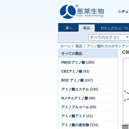
シチュ
家へ
製品
わたしたち に つい
ホーム
製品
アミノ酸N-カルボキシアンヒ
C9
すべての製品
FMOCアミノ酸
(285)
CBZアミノ酸
(92)
BOC アミノ酸
(247)
アミノ酸エステル
(240)
Nメチルアミノ酸
(86)
アミノアルコール
(68)
アミノ酸アミド
(21)
アミノ酸の派生物
(334)