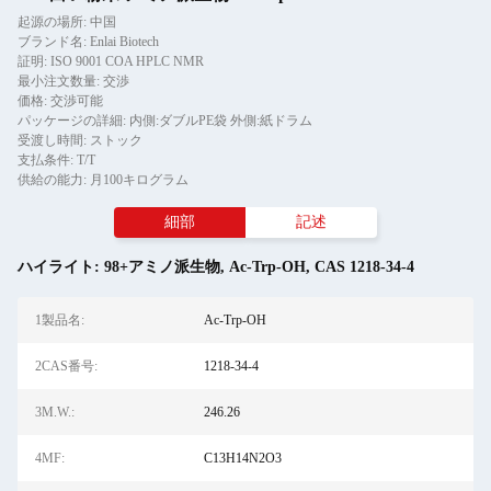
起源の場所: 中国
ブランド名: Enlai Biotech
証明: ISO 9001 COA HPLC NMR
最小注文数量: 交渉
価格: 交渉可能
パッケージの詳細: 内側:ダブルPE袋 外側:紙ドラム
受渡し時間: ストック
支払条件: T/T
供給の能力: 月100キログラム
細部
記述
ハイライト:
98+アミノ派生物
,
Ac-Trp-OH
,
CAS 1218-34-4
1製品名:
Ac-Trp-OH
2CAS番号:
1218-34-4
3M.W.:
246.26
4MF:
C13H14N2O3