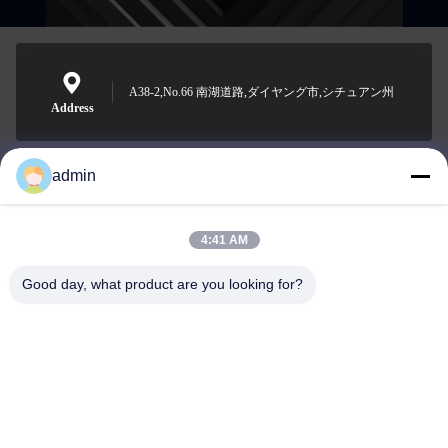
A38-2,No.66 南湖道路,ダイヤング市,シチュアン州
Address
admin
Nero@enlaibio.com
E-mail
4:41 AM
Good day, what product are you looking for?
0086-28-64841719
Phone