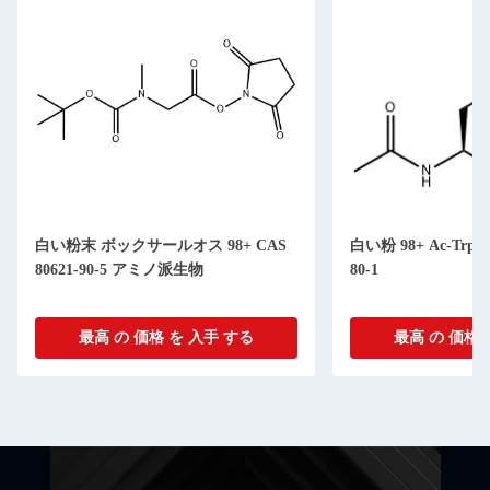
白い粉末 ボックサールオス 98+ CAS
白い粉 98+ Ac-Trp-Oe
80621-90-5 アミノ派生物
80-1
最高 の 価格 を 入手 する
最高 の 価格 