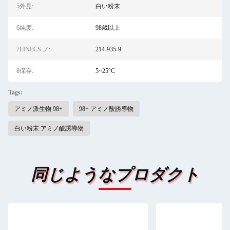
5外見:
白い粉末
6純度:
98歳以上
7EINECS ノ:
214-935-9
8保存:
5~25°C
Tags:
アミノ派生物 98+
98+ アミノ酸誘導物
白い粉末 アミノ酸誘導物
同じようなプロダクト