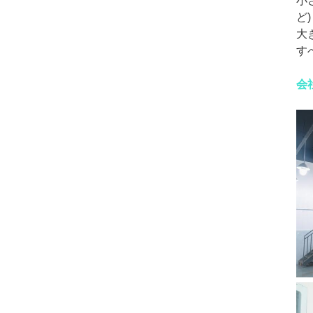
小さ
ど)
大
す
会