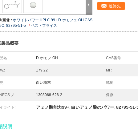
連絡先
大画像 :
ホワイトパワー HPLC 99+ D-ホモフェ-OH CAS
NO. 82795-51-5
ベストプライス
細製品概要
品名:
D-ホモフ-OH
CAS番号:
W.:
179.22
MF:
見:
白い粉末
純度:
INECS ノ:
1308068-626-2
保存:
アミノ酸能力99+
白いアミノ酸のパワー
82795-51-
イライト:
,
,
品説明