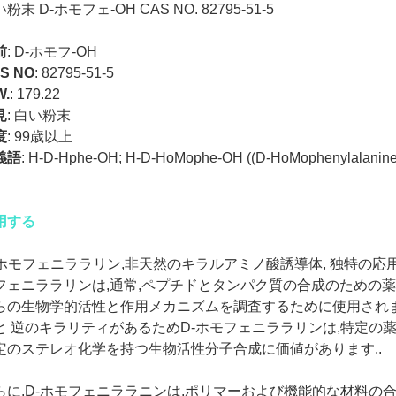
粉末 D-ホモフェ-OH CAS NO. 82795-51-5
前
:
D-ホモフ-OH
S NO
:
82795-51-5
W.
:
179.22
見
:
白い粉末
度
:
99歳以上
義語
:
H-D-Hphe-OH; H-D-HoMophe-OH ((D-HoMophenylalan
用する
-ホモフェニララリン,非天然のキラルアミノ酸誘導体, 独特の応用
フェニララリンは,通常,ペプチドとタンパク質の合成のための
らの生物学的活性と作用メカニズムを調査するために使用されま
と 逆のキラリティがあるためD-ホモフェニララリンは,特定の
定のステレオ化学を持つ生物活性分子合成に価値があります..
らに,D-ホモフェニララニンは,ポリマーおよび機能的な材料の