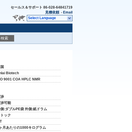
セールス＆サポート
86-028-64841719
見積依頼
-
Email
Select Language
検索
中国
nlai Biotech
SO 9001 COA HPLC NMR
交渉
交渉可能
側:ダブルPE袋 外側:紙ドラム
ストック
/T
ヶ月あたりの1000キログラム