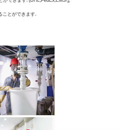
とができます. (DHL,FedEx,EMSな
することができます.