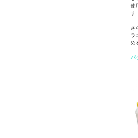
使
す
さ
ラ
め
パ