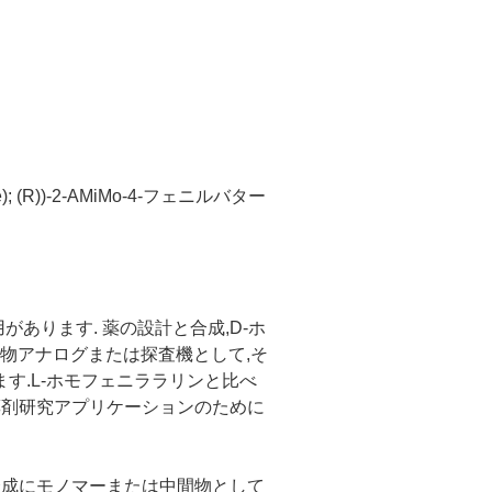
ine); (R))-2-AMiMo-4-フェニルバター
があります. 薬の設計と合成,D-ホ
薬物アナログまたは探査機として,そ
す.L-ホモフェニララリンと比べ
薬剤研究アプリケーションのために
合成にモノマーまたは中間物として