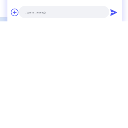
送信
Photo
Video Call
Audio Call
連絡先
オス 98+ CAS 80621-90-5 アミノ派