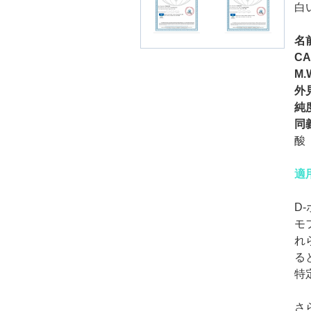
白い
名
CA
M.
外
純
同
酸
適
D
モ
れ
る
特
さ