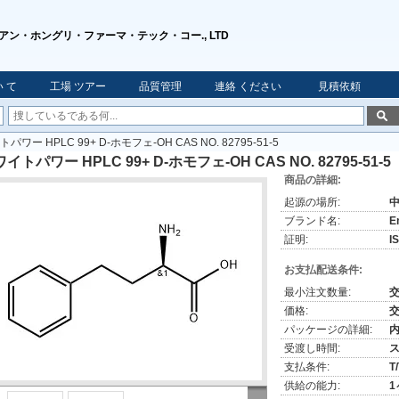
アン・ホングリ・ファーマ・テック・コー., LTD
 て
工場 ツアー
品質管理
連絡 ください
見積依頼
パワー HPLC 99+ D-ホモフェ-OH CAS NO. 82795-51-5
イトパワー HPLC 99+ D-ホモフェ-OH CAS NO. 82795-51-5
商品の詳細:
起源の場所:
ブランド名:
E
証明:
I
お支払配送条件:
最小注文数量:
価格:
パッケージの詳細:
内
受渡し時間:
支払条件:
T
供給の能力:
1