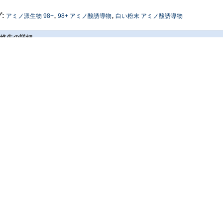
,
,
:
アミノ派生物 98+
98+ アミノ酸誘導物
白い粉末 アミノ酸誘導物
絡先の詳細
SICHUAN HONGRI PAHRM-TECH
私達に直接お問い合わせを
O., LTD
コンタクトパーソン:
admin
く アミノ酸の派生物
98+ Fmoc派生物 白い粉末 Fmoc-6-Ahx-Osu CAS NO.
白い粉末 ボックサール
125697-63-4
生物