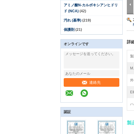
アミノ酸N-カルボキシアンヒドリ
ド (NCA)
(42)
汚れ (基準)
(219)
保護剤
(21)
詳
オンラインです
製
M.
外
連絡先
E
ハ
認証
製