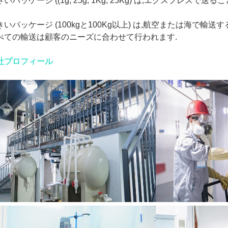
いパッケージ ((1g, 25g, 1Kg, 25Kg) は,エクスプレスで送るこ
きいパッケージ (100kgと100Kg以上) は,航空または海で輸送
べての輸送は顧客のニーズに合わせて行われます.
社プロフィール