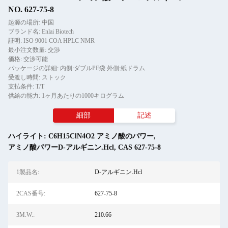
NO. 627-75-8
起源の場所: 中国
ブランド名: Enlai Biotech
証明: ISO 9001 COA HPLC NMR
最小注文数量: 交渉
価格: 交渉可能
パッケージの詳細: 内側:ダブルPE袋 外側:紙ドラム
受渡し時間: ストック
支払条件: T/T
供給の能力: 1ヶ月あたりの1000キログラム
細部
記述
ハイライト:
C6H15ClN4O2 アミノ酸のパワー
,
アミノ酸パワーD-アルギニン.Hcl
,
CAS 627-75-8
1製品名:
D-アルギニン.Hcl
2CAS番号:
627-75-8
3M.W.:
210.66