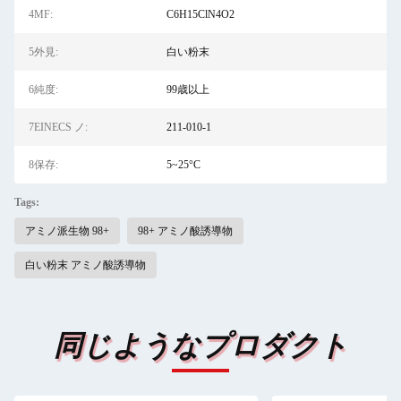
4MF:
C6H15ClN4O2
5外見:
白い粉末
6純度:
99歳以上
7EINECS ノ:
211-010-1
8保存:
5~25°C
Tags:
アミノ派生物 98+
98+ アミノ酸誘導物
白い粉末 アミノ酸誘導物
同じようなプロダクト