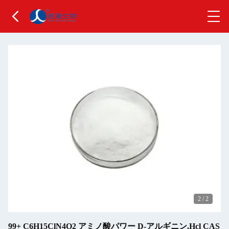
2
/
2
99+ C6H15ClN4O2 アミノ酸パワー D-アルギニン.Hcl CAS