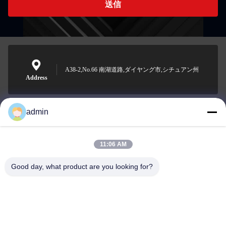
送信
A38-2,No.66 南湖道路,ダイヤング市,シチュアン州
Address
admin
Nero@enlaibio.com
E-mail
11:06 AM
Good day, what product are you looking for?
0086-28-64841719
Phone