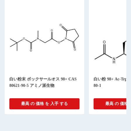
白い粉末 ボックサールオス 98+ CAS
白い粉 98+ Ac-Trp-Oe
80621-90-5 アミノ派生物
80-1
最高 の 価格 を 入手 する
最高 の 価格 